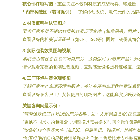
核心部件特写图
：重点关注不锈钢材质的成型模具、输送链
*
内部构造图（若可提供）
：了解传动系统、电气元件的品牌
2. 材质证明与认证图片
要求厂家提供不锈钢材质的材质证明文件（如质保书）照片，确
查看设备的相关认证证书（如CE、ISO等）图片，确保其符
3. 实际包装效果图与视频
索取使用该设备包装您同类产品（或类似尺寸/形态产品）的
请求观看完整的包装过程视频，直观感受设备运行流畅度、
4. 工厂环境与案例现场图
了解厂家生产车间环境的图片，整洁有序的车间往往意味着
查看设备在客户工厂安装使用的现场图片，这能真实反映设
关键咨询问题示例：
“请问这款机型针对[您的产品名称，如：方形糕点盒]的包装速
“更换不同尺寸的包装盒，调整模具需要多长时间？操作复杂
“设备的核心电器元件（如PLC、伺服电机、触摸屏）是哪些品
“能否提供详细的易损件清单和参考价格？售后技术支持响应