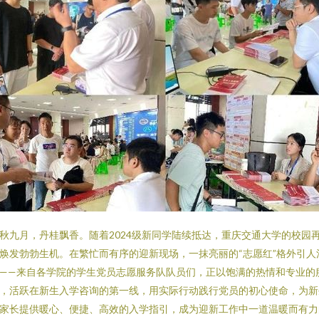
秋九月，丹桂飘香。随着2024级新同学陆续抵达，重庆交通大学的校园
焕发勃勃生机。在繁忙而有序的迎新现场，一抹亮丽的“志愿红”格外引人
——来自各学院的学生党员志愿服务队队员们，正以饱满的热情和专业的
，活跃在新生入学咨询的第一线，用实际行动践行党员的初心使命，为新
家长提供暖心、便捷、高效的入学指引，成为迎新工作中一道温暖而有力