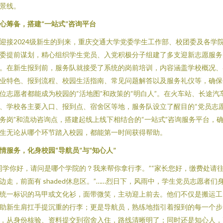
景线。
心筹备，搭建“一站式”咨询平台
迎接2024级新生的到来，重庆交通大学党委学生工作部、校团委及各学
委提前谋划，精心组织学生党员、入党积极分子组建了多支迎新志愿服务
。在新生报到前，服务队就接受了系统的岗前培训，内容涵盖学校概况、
业特色、报到流程、校园生活指南、常见问题解答以及服务礼仪等，确保
位志愿者都能成为校园的“活地图”和政策的“明白人”。在火车站、长途汽
、学校各主要入口、报到点、宿舍区等地，服务队设立了醒目的“党员志
务岗”和流动咨询点，搭建起线上线下相结合的“一站式”咨询服务平台，
生无论从哪个环节踏入校园，都能第一时间获得帮助。
情服务，化身校园“导航员”与“知心人”
同学你好，请问是哪个学院的？我来帮你拿行李。”“家长您好，缴费处请
边走，前面有 shaded休息区。”……烈日下，风雨中，学生党员志愿者们
统一标识的马甲或文化衫，面带微笑，主动迎上前去。他们不仅是搬运工
助新生肩扛手提沉重的行李；更是导航员，熟练地指引着报到的每一个步
，从身份核验、资料提交到宿舍入住，路线清晰明了；同时还是知心人，