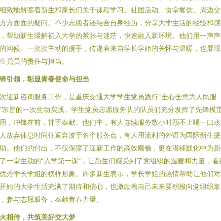
细致地解答着新生和家长们关于课程学习、社团活动、食堂餐饮、周边交
方方面面的疑问。不少志愿者还结合自身经历，分享大学生活的经验和感
，帮助新生缓解初入大学的紧张与迷茫，快速融入新环境。他们用一声声
的问候、一次次主动的援手，传递着来自学长学姐的关怀与温暖，也展现
生党员的责任与担当。
锋引领，彰显青春使命与担当
次迎新咨询服务工作，是重庆交通大学学生党员践行“全心全意为人民服
”宗旨的一次生动实践。学生党员志愿服务队的队员们充分发挥了先锋模
用，冲锋在前，甘于奉献。他们中，有人连续服务数小时顾不上喝一口水
人放弃休息时间往返奔波于各个服务点，有人用流利的外语为国际新生提
助。他们的付出，不仅保障了迎新工作的高效顺畅，更在潜移默化中为新
了一堂生动的“入学第一课”，让新生们感受到了党组织的温暖和力量，看
优秀学长学姐的榜样形象。许多新生表示，学长学姐的热情帮助让他们对
开始的大学生活充满了期待和信心，也激励着自己未来要积极向党组织靠
，参与志愿服务，奉献青春力量。
火相传，共筑美好交大梦