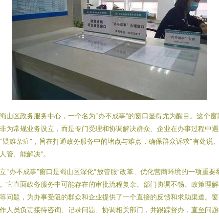
蜀山区政务服务中心，一个名为“办不成事”的窗口显得尤为醒目。这个窗
非为常规业务设立，而是专门受理和协调解决群众、企业在办事过程中遇
“疑难杂症”，旨在打通政务服务中的堵点与难点，确保群众诉求“有处说
人管、能解决”。
立“办不成事”窗口是蜀山区深化“放管服”改革、优化营商环境的一项重要
。它直面政务服务中可能存在的审批流程复杂、部门协调不畅、政策理解
等问题，为办事受阻的群众和企业提供了一个直接的反馈和求助渠道。窗
作人员负责接待咨询、记录问题、协调相关部门，并跟踪督办，直至问题