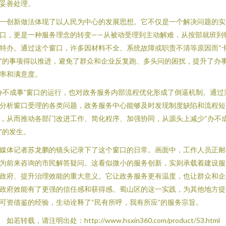
妥善处理。
一创新做法体现了以人民为中心的发展思想。它不仅是一个解决问题的实
口，更是一种服务理念的转变——从被动受理到主动解难，从按部就班到
特办。通过这个窗口，许多因材料不全、系统故障或职责不清等原因而“
”的事项得以推进，避免了群众和企业反复跑、多头问的困扰，提升了办
率和满意度。
办不成事”窗口的运行，也对政务服务内部流程优化形成了倒逼机制。通过
分析窗口受理的各类问题，政务服务中心能够及时发现制度缺陷和流程短
，从而推动各部门改进工作、简化程序、加强协同，从源头上减少“办不
”的发生。
媒体记者苏龙鹏的镜头记录下了这个窗口的日常。画面中，工作人员正耐
为前来咨询的市民解答疑问。这看似微小的服务创新，实则承载着建设服
政府、提升治理效能的重大意义。它让政务服务更有温度，也让群众和企
政府效能有了更强的信任感和获得感。蜀山区的这一实践，为其他地方提
可资借鉴的经验，生动诠释了“民有所呼，我有所应”的服务宗旨。
如若转载，请注明出处：http://www.hsxin360.com/product/53.html